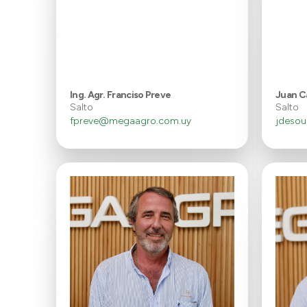
Ing. Agr. Franciso Preve
Juan C
Salto
Salto
fpreve@megaagro.com.uy
jdeso