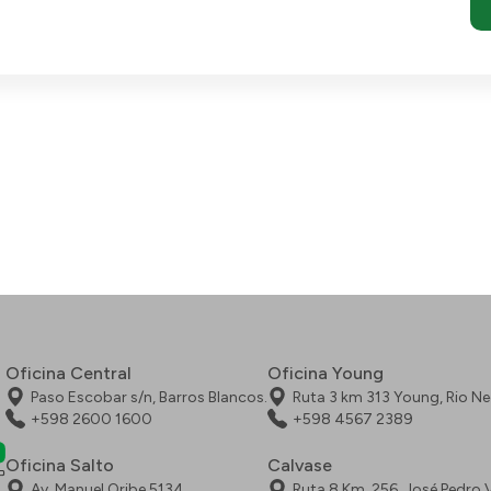
Oficina Central
Oficina Young
Paso Escobar s/n, Barros Blancos.
Ruta 3 km 313 Young, Rio N
+598 2600 1600
+598 4567 2389
Oficina Salto
Calvase
Av. Manuel Oribe 5134
Ruta 8 Km. 256, José Pedro V