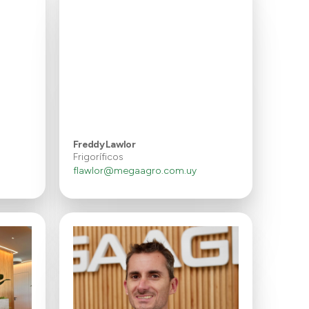
Freddy Lawlor
Frigoríficos
flawlor@megaagro.com.uy