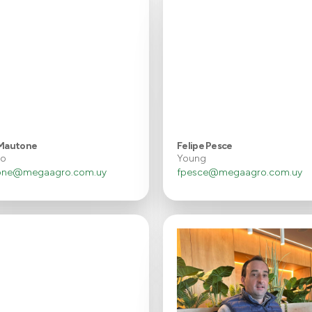
 Mautone
Felipe Pesce
no
Young
one@megaagro.com.uy
fpesce@megaagro.com.uy