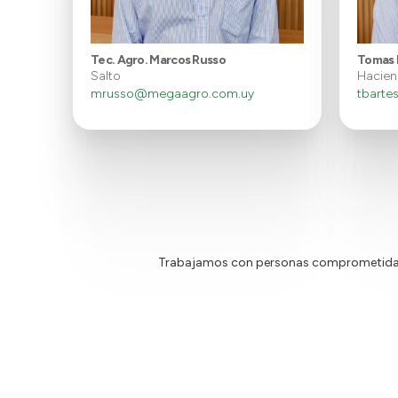
Tec. Agro. Marcos Russo
Tomas 
Salto
Hacien
mrusso@megaagro.com.uy
tbart
Trabajamos con personas comprometidas e