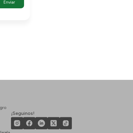
egro
¡Seguinos!
arela.