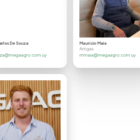
arlos De Souza
Mauricio Maia
Artigas
uza@megaagro.com.uy
mmaia@megaagro.com.uy