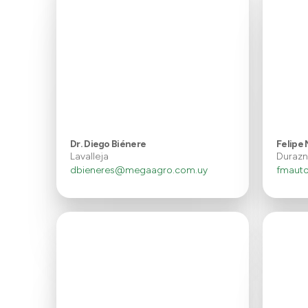
Dr. Diego Biénere
Felipe
Lavalleja
Duraz
dbieneres@megaagro.com.uy
fmaut