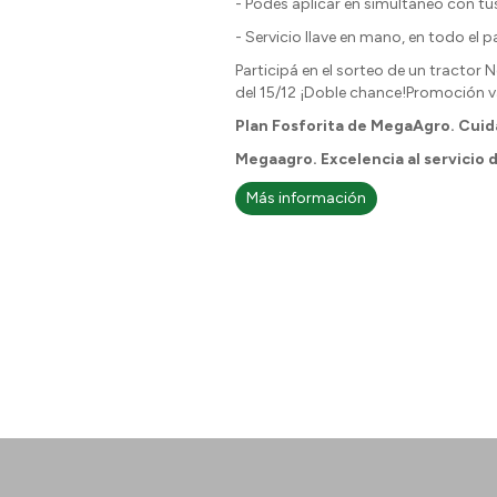
- Podés aplicar en simultáneo con tus
- Servicio llave en mano, en todo el 
Participá en el sorteo de un tracto
del 15/12 ¡Doble chance!Promoción v
Plan Fosforita de MegaAgro. Cuidá
Megaagro. Excelencia al servicio 
Más información