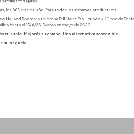
 semillas forrajeras.
país, los 365 días del año. Para todos los sistemas productivos.
r New Holland Boomer y un drone DJI Mavic Pro.1 cupón = 10 ton de Fo
álida hasta el 15/4/26. Sorteo en mayo de 2026.
s tu suelo. Mejorás tu campo. Una alternativa sostenible.
de su negocio.