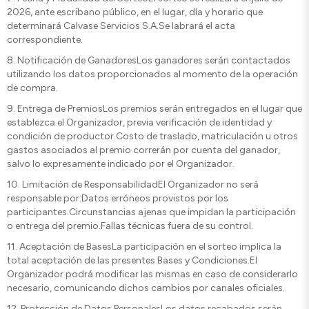
2026, ante escribano público, en el lugar, día y horario que
determinará Calvase Servicios S.A.Se labrará el acta
correspondiente.
8.⁠ ⁠Notificación de GanadoresLos ganadores serán contactados
utilizando los datos proporcionados al momento de la operación
de compra.
9.⁠ ⁠Entrega de PremiosLos premios serán entregados en el lugar que
establezca el Organizador, previa verificación de identidad y
condición de productor.Costo de traslado, matriculación u otros
gastos asociados al premio correrán por cuenta del ganador,
salvo lo expresamente indicado por el Organizador.
10.⁠ ⁠Limitación de ResponsabilidadEl Organizador no será
responsable por:Datos erróneos provistos por los
participantes.Circunstancias ajenas que impidan la participación
o entrega del premio.Fallas técnicas fuera de su control.
11.⁠ ⁠Aceptación de BasesLa participación en el sorteo implica la
total aceptación de las presentes Bases y Condiciones.El
Organizador podrá modificar las mismas en caso de considerarlo
necesario, comunicando dichos cambios por canales oficiales.
12.⁠ ⁠Protección de Datos PersonalesLos datos recabados serán