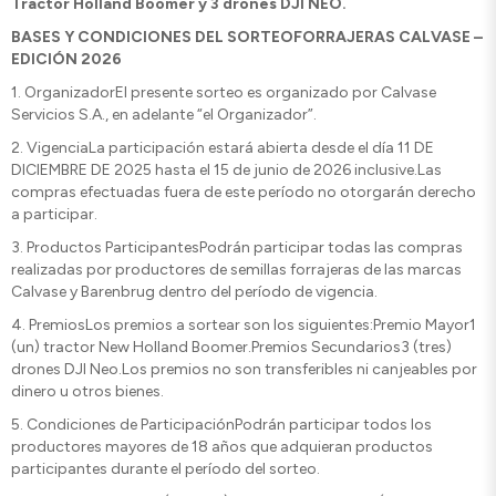
Tractor Holland Boomer
y
3 drones DJI NEO.
BASES Y CONDICIONES DEL SORTEOFORRAJERAS CALVASE –
EDICIÓN 2026
1.⁠ ⁠OrganizadorEl presente sorteo es organizado por Calvase
Servicios S.A., en adelante “el Organizador”.
2.⁠ ⁠VigenciaLa participación estará abierta desde el día 11 DE
DICIEMBRE DE 2025 hasta el 15 de junio de 2026 inclusive.Las
compras efectuadas fuera de este período no otorgarán derecho
a participar.
3.⁠ ⁠Productos ParticipantesPodrán participar todas las compras
realizadas por productores de semillas forrajeras de las marcas
Calvase y Barenbrug dentro del período de vigencia.
4.⁠ ⁠PremiosLos premios a sortear son los siguientes:Premio Mayor1
(un) tractor New Holland Boomer.Premios Secundarios3 (tres)
drones DJI Neo.Los premios no son transferibles ni canjeables por
dinero u otros bienes.
5.⁠ ⁠Condiciones de ParticipaciónPodrán participar todos los
productores mayores de 18 años que adquieran productos
participantes durante el período del sorteo.