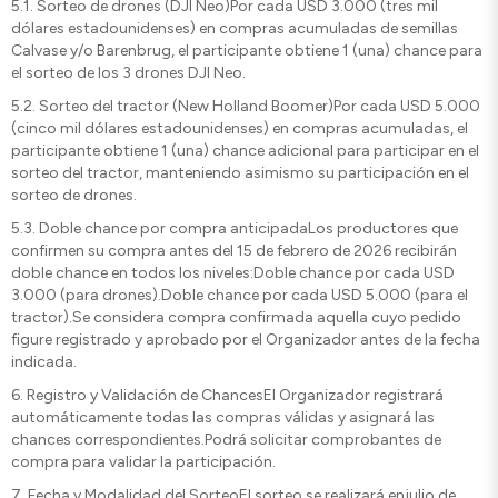
5.1. Sorteo de drones (DJI Neo)Por cada USD 3.000 (tres mil
dólares estadounidenses) en compras acumuladas de semillas
Calvase y/o Barenbrug, el participante obtiene 1 (una) chance para
el sorteo de los 3 drones DJI Neo.
5.2. Sorteo del tractor (New Holland Boomer)Por cada USD 5.000
(cinco mil dólares estadounidenses) en compras acumuladas, el
participante obtiene 1 (una) chance adicional para participar en el
sorteo del tractor, manteniendo asimismo su participación en el
sorteo de drones.
5.3. Doble chance por compra anticipadaLos productores que
confirmen su compra antes del 15 de febrero de 2026 recibirán
doble chance en todos los niveles:Doble chance por cada USD
3.000 (para drones).Doble chance por cada USD 5.000 (para el
tractor).Se considera compra confirmada aquella cuyo pedido
figure registrado y aprobado por el Organizador antes de la fecha
indicada.
6.⁠ ⁠Registro y Validación de ChancesEl Organizador registrará
automáticamente todas las compras válidas y asignará las
chances correspondientes.Podrá solicitar comprobantes de
compra para validar la participación.
7.⁠ ⁠Fecha y Modalidad del SorteoEl sorteo se realizará enjulio de