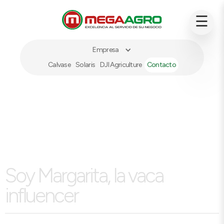
☰
Empresa
Calvase
Solaris
DJI Agriculture
Contacto
Soy Margarita, la vaca
influencer