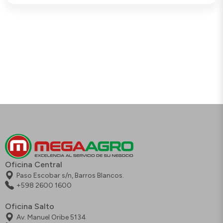
Oficina Central
Paso Escobar s/n, Barros Blancos.
+598 2600 1600
Oficina Salto
Av. Manuel Oribe 5134