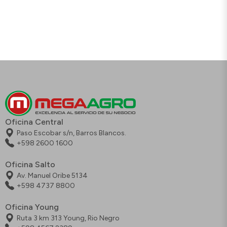
Oficina Central
Paso Escobar s/n, Barros Blancos.
+598 2600 1600
Oficina Salto
Av. Manuel Oribe 5134
+598 4737 8800
Oficina Young
Ruta 3 km 313 Young, Rio Negro